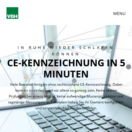
MENU
IN RUHE WIEDER SCHLAFEN
KÖNNEN
CE-KENNZEICHNUNG IN 5
MINUTEN
Viele Betriebe fertigen ohne rechtssichere CE-Kennzeichnung. Dabei
kann es so einfach und vor allem so günstig sein. Keine teuren
Prüfungen bei einem Institut, keine aufwendige Musterproduktion und
tagelange Messungen. In 5 Minuten haben Sie ihr Element konfiguriert
und können beruhigt wieder schlafen.