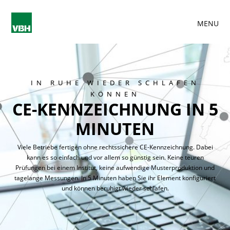
MENU
IN RUHE WIEDER SCHLAFEN
KÖNNEN
CE-KENNZEICHNUNG IN 5
MINUTEN
Viele Betriebe fertigen ohne rechtssichere CE-Kennzeichnung. Dabei
kann es so einfach und vor allem so günstig sein. Keine teuren
Prüfungen bei einem Institut, keine aufwendige Musterproduktion und
tagelange Messungen. In 5 Minuten haben Sie ihr Element konfiguriert
und können beruhigt wieder schlafen.