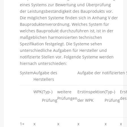
eines Systems zur Bewertung und Überprüfung
der Leistungsbeständigkeit des Bauprodukts vor.
Die möglichen Systeme finden sich in Anhang V der
Bauproduktenverordnung. Welches System für
welches Bauprodukt durchzuführen ist, ist in der
maßgeblichen harmonisierten technischen
Spezifikation festgelegt. Die Systeme sehen
unterschiedliche Aufgaben für Hersteller und
notifizierte Stellen vor. Folgende Systeme werden
hiernach unterschieden:
System
Aufgabe des
Aufgabe der notifizierten 
Herstellers
WPK
(Typ-)
weitere
Erstinspektion
(Typ-)
Ers
Prüfungen
des
Prüfung
der WPK
Prüfung
1+
x
x
x
x
x