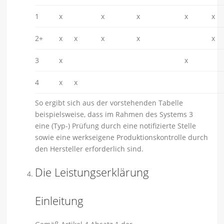
1
x
x
x
x
x
2+
x
x
x
x
x
3
x
x
4
x
x
So ergibt sich aus der vorstehenden Tabelle
beispielsweise, dass im Rahmen des Systems 3
eine (Typ-) Prüfung durch eine notifizierte Stelle
sowie eine werkseigene Produktionskontrolle durch
den Hersteller erforderlich sind.
Die Leistungserklärung
Einleitung