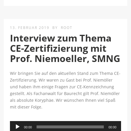
13. FEBRUAR 2019
BY
ROOT
Interview zum Thema
CE-Zertifizierung mit
Prof. Niemoeller, SMNG
Wir bringen Sie auf den aktuellen Stand zum Thema CE-
Zertifizierung. Wir waren zu Gast bei Prof. Niemöller
und haben ihm einige Fragen zur CE-Kennzeichnung
gestellt. Als Fachanwalt für Baurecht gilt Prof. Niemöller
als absolute Koryphäe. Wir wünschen Ihnen viel Spaß
mit dieser Folge.
Audio-
00:00
00:00
Player