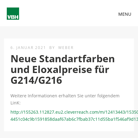
MENU
6. JANUAR 2021
BY
WEBER
Neue Standartfarben
und Eloxalpreise für
G214/G216
Weitere Informationen erhalten Sie unter folgendem
LinK:
http://155263.112827.eu2.cleverreach.com/m/12413443/1535
4451c04c9b1591858daaf67ab6c7fbab37c11d55ba1f546af9d1